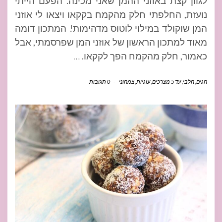
לגוון קצת באוזני ההמן שאני מכינה. הפעם הייתי
נועזת, החלפתי חלק מהקמח בקקאו ויצאו לי אוזני
המן שוקולד במילוי לוטוס מדהימות! המתכון דומה
מאוד למתכון הראשון של אוזני המן שפרסמתי, אבל
כאמור, חלק מהקמח הפך לקקאו.
…
חגים
,
חלבי
,
עד 5 מצרכים
,
עוגיות
,
צמחוני
-
0 תגובות