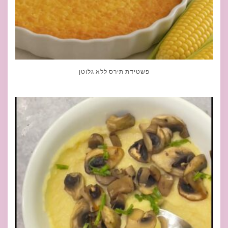
פשטידת תירס ללא גלוטן