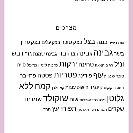
מצרכים
בצל
בננה
בצק סוכר
בצק פריך
בצק עלים
ביצים
אורז
גבינה
גבינה צהובה
דבש
גזר
בשר
גבינת שמנת
ירקות
וניל
טחינה
סויה
לימון
מייפל
חמאה
כרובית
זיתים
פטריות
עוף
פסטה
פתי בר
פודינג
סוכר
עגבניות
קמח ללא
קינמון
קישוט עוגות
קוקוס
קמח לבן
צימוקים
שוקולד
גלוטן
שמרים
שום
רסק עגבניות
ריבה
תפוחי עץ
שקדים
תרד
תמרים
תפוחי אדמה