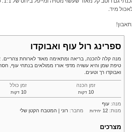
הכנת
אכול מיד.
תאבון!
ספרינג רול עוף ואבוקדו
מנה קלה להכנה, בריאה ומתאימה מאוד לארוחת צהריים. א
טיפת שמן והיא עשויה מדפי אורז ממולאים בנתחי עוף, חסה
ואבוקדו רך וטעים.
זמן הכנה
זמן כולל
דקות
דקות
10
10
דקות
דקות
מנה:
עוף
מנות:
12
מחבר:
רוני | המטבח הקטן שלי
יחידות
מצרכים