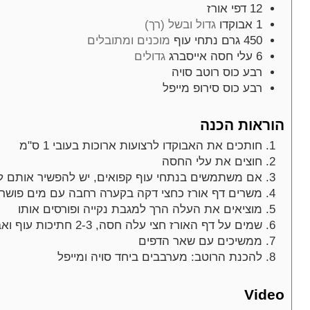
12
דפי אורז
1
אבוקדו
גדול ובשל (רך)
450
גרם
נתחי עוף
מוכנים ומתובלים
6
עלי
חסה אייסברג
גדולים
רבע
כוס
רוטב סויה
רבע
כוס
סירופ מייפל
הוראות הכנה
חותכים את האבוקדו לרצועות ארוכות בעובי 1 ס"מ
חוצים את עלי החסה
אם משתמשים בנתחי עוף קפואים, יש להפשיר אותם ל
משרים דף אורז כחצי דקה בקערה רחבה עם מים פושר
מוציאים את העלה הרך למגבת נקייה ופורסים אותו
שמים על דף האורז חצי עלה חסה, 2-3 חתיכות עוף ואבוקדו, ומגלגלים
ממשיכים עם שאר הדפים
להכנת הרוטב: מערבבים ביחד סויה ומייפל
Video