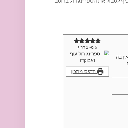
י גם רוטב קל מאוד שעשוי מסויה ומייפל ביחס של 1:1. כיף לטבול את הספרינג רול ברוטב
5
מ- 1 דרוג
ין בה
הדפס מתכון