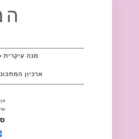
Ski
המ
t
conten
מנה עיקרית
ארכיון המתכונ
8 בדצמבר, 2018
עודכן ב
ספ