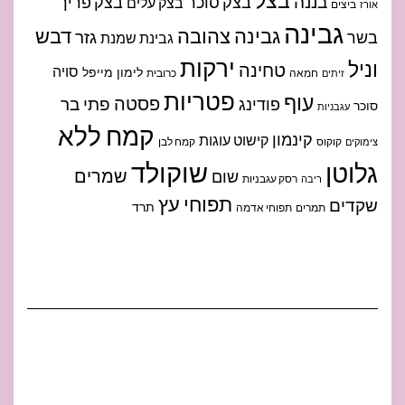
בצל
בננה
בצק סוכר
בצק פריך
בצק עלים
ביצים
אורז
גבינה
גבינה צהובה
דבש
גזר
בשר
גבינת שמנת
ירקות
וניל
טחינה
סויה
לימון
מייפל
חמאה
כרובית
זיתים
פטריות
עוף
פסטה
פתי בר
פודינג
סוכר
עגבניות
קמח ללא
קינמון
קישוט עוגות
קוקוס
קמח לבן
צימוקים
שוקולד
גלוטן
שמרים
שום
רסק עגבניות
ריבה
תפוחי עץ
שקדים
תרד
תמרים
תפוחי אדמה