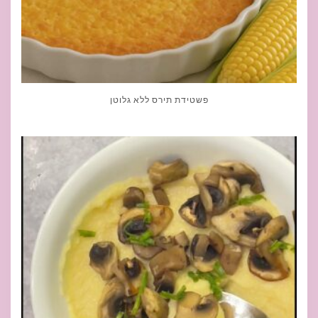
פשטידת תירס ללא גלוטן