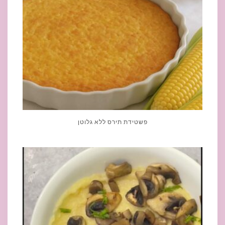
פשטידת תירס ללא גלוטן