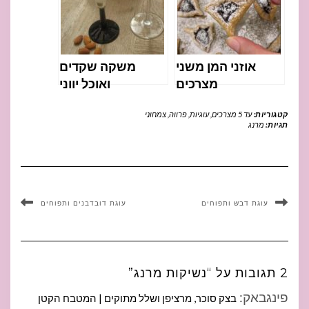
אוזני המן משני
משקה שקדים
מצרכים
ואוכל יווני
קטגוריות:
עד 5 מצרכים
,
עוגיות
,
פרווה
,
צמחוני
תגיות:
מרנג
עוגת דבש ותפוחים
עוגת דובדבנים ותפוחים
2 תגובות על “נשיקות מרנג”
פינגבאק:
בצק סוכר, מרציפן ושלל מתוקים | המטבח הקטן