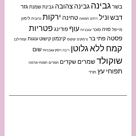
גבינה
גבינה צהובה
גזר
בשר
גבינת שמנת
ירקות
וניל
דבש
טחינה
לימון
חמאה
כרובית
זיתים
פטריות
עוף
פודינג
סויה
מייפל
סוכר
עגבניות
פסטה
פתי בר
קינמון
קישוט עוגות
קוקוס
קמח לבן
צימוקים
קמח ללא גלוטן
שום
רסק עגבניות
ריבה
שוקולד
שמרים
שקדים
תמרים
תפוחי אדמה
תפוחי עץ
תרד