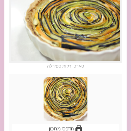
טארט ירקות ספירלה
הדפס מתכון