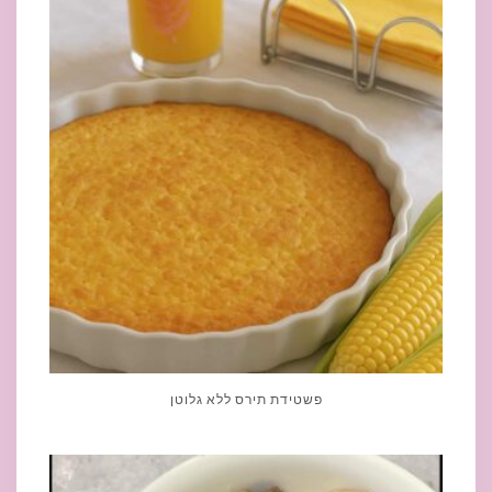
פשטידת תירס ללא גלוטן