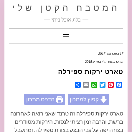
Ski
המטבח הקטן שלי
t
conten
בלוג אוכל ביתי
Toggle Navigation
17 בפברואר, 2017
עודכן בתאריך: 4 במרץ, 2018
טארט ירקות ספירלה
Share
WhatsApp
Email
Twitter
Pinterest
Facebook
קפוץ למתכון
הדפס מתכון
טארט ירקות ספירלה זה טרנד שאני רואה לאחרונה
ברשת, והרבה זמן רציתי לנסות. הירקות מסודרים
בצורה יפה על גבי הבצק בצורת ספירלה, ומתקבל